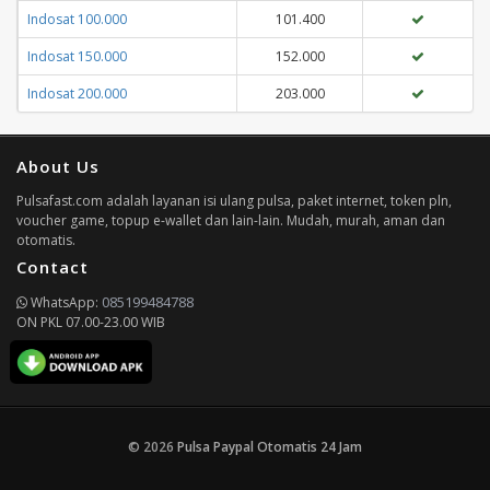
Indosat 100.000
101.400
Indosat 150.000
152.000
Indosat 200.000
203.000
About Us
Pulsafast.com adalah layanan isi ulang pulsa, paket internet, token pln,
voucher game, topup e-wallet dan lain-lain. Mudah, murah, aman dan
otomatis.
Contact
085199484788
WhatsApp:
ON PKL 07.00-23.00 WIB
© 2026
Pulsa Paypal Otomatis 24 Jam