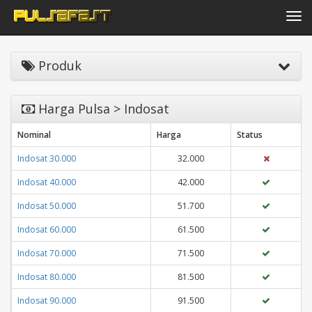
Toggle navi
Produk
Harga Pulsa > Indosat
Nominal
Harga
Status
Indosat 30.000
32.000
Indosat 40.000
42.000
Indosat 50.000
51.700
Indosat 60.000
61.500
Indosat 70.000
71.500
Indosat 80.000
81.500
Indosat 90.000
91.500