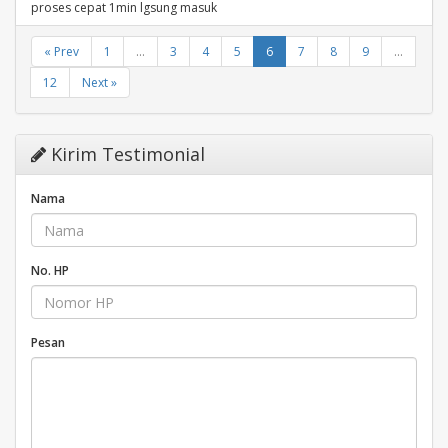
proses cepat 1min lgsung masuk
« Prev
1
...
3
4
5
6
7
8
9
...
12
Next »
Kirim Testimonial
Nama
No. HP
Pesan