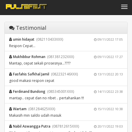
Toggle navi
Testimonial
umin hidayat
(082110433XXX)
09/11/2022 17:05
Respon Cepat...
Mukhibbur Rohman
(081381232XXX)
09/11/2022 17:27
Mantap, cepat sekali prosesnya...????
Fasfahis Safkhal Jamil
(082232146XXX)
13/11/2022 20:13
good makasi respon cepat
Ferdinand Bundong
(085345001XXX)
14/11/2022 23:38
mantap.. cepat dan no ribet .. pertahankan !!!
Wartam
(081284625XXX)
15/11/2022 10:38
Makasih min saldo udah masuk
Nabil Aswangga Putra
(087812615XXX)
20/11/2022 19:03