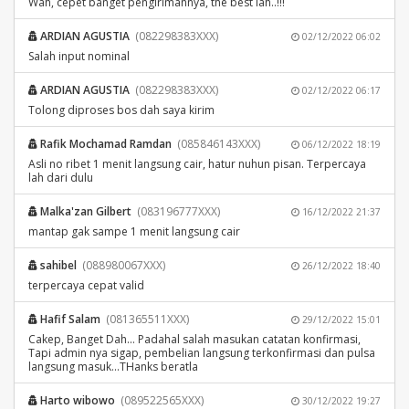
Wah, cepet banget pengirimannya, the best lah..!!!
ARDIAN AGUSTIA
(082298383XXX)
02/12/2022 06:02
Salah input nominal
ARDIAN AGUSTIA
(082298383XXX)
02/12/2022 06:17
Tolong diproses bos dah saya kirim
Rafik Mochamad Ramdan
(085846143XXX)
06/12/2022 18:19
Asli no ribet 1 menit langsung cair, hatur nuhun pisan. Terpercaya
lah dari dulu
Malka'zan Gilbert
(083196777XXX)
16/12/2022 21:37
mantap gak sampe 1 menit langsung cair
sahibel
(088980067XXX)
26/12/2022 18:40
terpercaya cepat valid
Hafif Salam
(081365511XXX)
29/12/2022 15:01
Cakep, Banget Dah... Padahal salah masukan catatan konfirmasi,
Tapi admin nya sigap, pembelian langsung terkonfirmasi dan pulsa
langsung masuk...THanks beratla
Harto wibowo
(089522565XXX)
30/12/2022 19:27