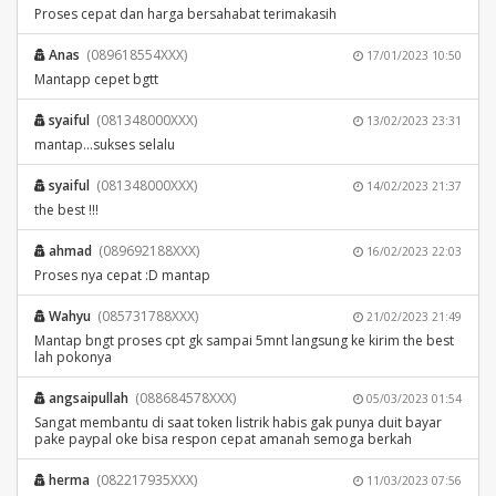
Proses cepat dan harga bersahabat terimakasih
Anas
(089618554XXX)
17/01/2023 10:50
Mantapp cepet bgtt
syaiful
(081348000XXX)
13/02/2023 23:31
mantap...sukses selalu
syaiful
(081348000XXX)
14/02/2023 21:37
the best !!!
ahmad
(089692188XXX)
16/02/2023 22:03
Proses nya cepat :D mantap
Wahyu
(085731788XXX)
21/02/2023 21:49
Mantap bngt proses cpt gk sampai 5mnt langsung ke kirim the best
lah pokonya
angsaipullah
(088684578XXX)
05/03/2023 01:54
Sangat membantu di saat token listrik habis gak punya duit bayar
pake paypal oke bisa respon cepat amanah semoga berkah
herma
(082217935XXX)
11/03/2023 07:56