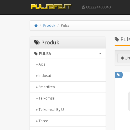
082224400040
Produk
Pulsa
Pul
Produk
PULSA
Ur
» Axis
» Indosat
» Smartfren
» Telkomsel
» Telkomsel By U
» Three