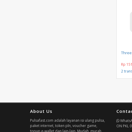
Three
Rp 15
2 tran
About Us
Conta
Pulsafast.com adalah layanan isi ulang pulsa,
Whats
paket internet, token pln, voucher game,
ON PKL 0
topup e-wallet dan lain-lain. Mudah, murah,