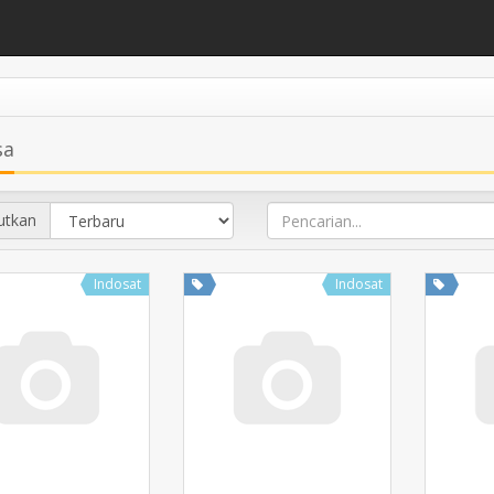
sa
utkan
Indosat
Indosat