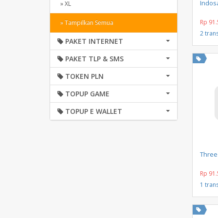
Indosa
» XL
Rp 91.
» Tampilkan Semua
2 tran
PAKET INTERNET
PAKET TLP & SMS
TOKEN PLN
TOPUP GAME
TOPUP E WALLET
Three
Rp 91.
1 tran