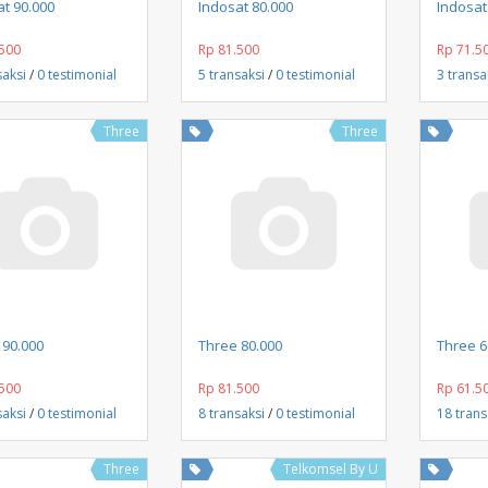
Beli Sekarang
Beli Sekarang
t 90.000
Indosat 80.000
Indosat
500
Rp 81.500
Rp 71.5
saksi
/
0 testimonial
5 transaksi
/
0 testimonial
3 transa
Three
Three
Beli Sekarang
Beli Sekarang
 90.000
Three 80.000
Three 6
500
Rp 81.500
Rp 61.5
saksi
/
0 testimonial
8 transaksi
/
0 testimonial
18 trans
Three
Telkomsel By U