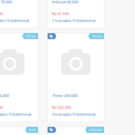
Beli Sekarang
Beli Sekarang
 70.000
Indosat 60.000
00
Rp 61.500
ksi
/
0 testimonial
7 transaksi
/
0 testimonial
Three
Three
Beli Sekarang
Beli Sekarang
0.000
Three 200.000
00
Rp 202.000
aksi
/
0 testimonial
4 transaksi
/
0 testimonial
Axis
Indosat