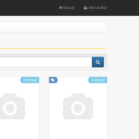
Masuk
Mendaftar
Indosat
Indosat