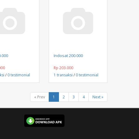
Beli Sekarang
Beli Sekarang
0.000
Indosat 200.000
000
Rp 203.000
ksi
/
0 testimonial
1 transaksi
/
0 testimonial
« Prev
1
2
3
4
Next »