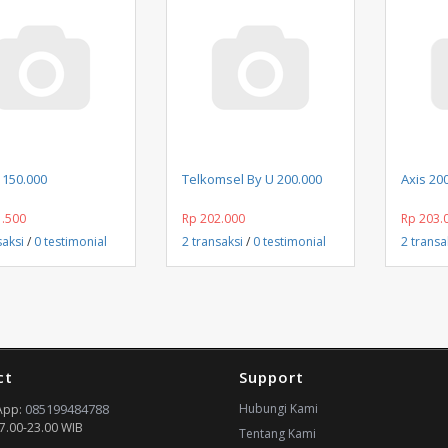
Beli Sekarang
Beli Sekarang
 150.000
Telkomsel By U 200.000
Axis 20
1.500
Rp 202.000
Rp 203.
saksi
/
0 testimonial
2 transaksi
/
0 testimonial
2 transa
ct
Support
085199484788
Hubungi Kami
App:
7.00-23.00 WIB
Tentang Kami