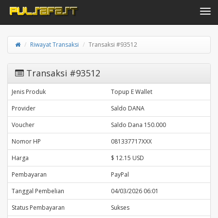
Toggle navi
Riwayat Transaksi
Transaksi #93512
Transaksi #93512
Jenis Produk
Topup E Wallet
Provider
Saldo DANA
Voucher
Saldo Dana 150.000
Nomor HP
081337717XXX
Harga
$ 12.15 USD
Pembayaran
PayPal
Tanggal Pembelian
04/03/2026 06:01
Status Pembayaran
Sukses