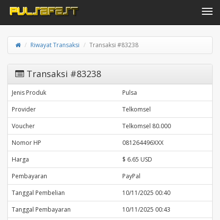
Toggle navi
Riwayat Transaksi
Transaksi #83238
Transaksi #83238
Jenis Produk
Pulsa
Provider
Telkomsel
Voucher
Telkomsel 80.000
Nomor HP
081264496XXX
Harga
$ 6.65 USD
Pembayaran
PayPal
Tanggal Pembelian
10/11/2025 00:40
Tanggal Pembayaran
10/11/2025 00:43