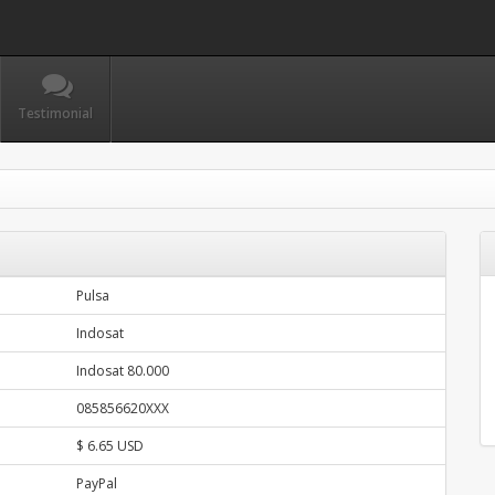
Testimonial
Pulsa
Indosat
Indosat 80.000
085856620XXX
$ 6.65 USD
PayPal