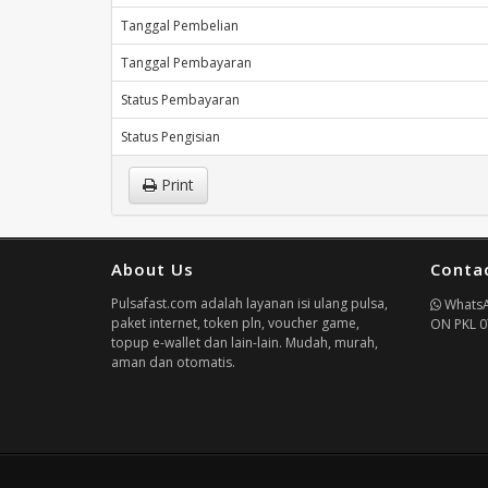
Tanggal Pembelian
Tanggal Pembayaran
Status Pembayaran
Status Pengisian
Print
About Us
Conta
Pulsafast.com adalah layanan isi ulang pulsa,
Whats
paket internet, token pln, voucher game,
ON PKL 0
topup e-wallet dan lain-lain. Mudah, murah,
aman dan otomatis.