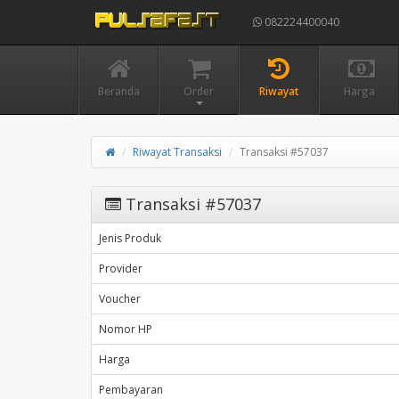
082224400040
Beranda
Order
Riwayat
Harga
Riwayat Transaksi
Transaksi #57037
Transaksi #57037
Jenis Produk
Provider
Voucher
Nomor HP
Harga
Pembayaran