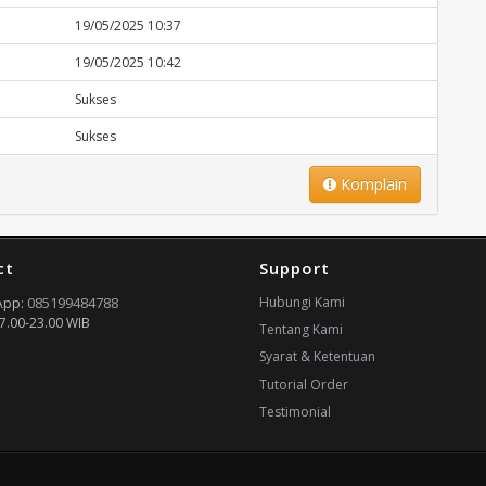
19/05/2025 10:37
19/05/2025 10:42
Sukses
Sukses
Komplain
ct
Support
085199484788
Hubungi Kami
App:
7.00-23.00 WIB
Tentang Kami
Syarat & Ketentuan
Tutorial Order
Testimonial