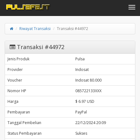
Toggle navi
Riwayat Transaksi
Transaksi #44972
Transaksi #44972
Jenis Produk
Pulsa
Provider
Indosat
Voucher
Indosat 80.000
Nomor HP
085722133XXX
Harga
$ 6.97 USD
Pembayaran
PayPal
Tanggal Pembelian
22/12/2024 20:09
Status Pembayaran
Sukses