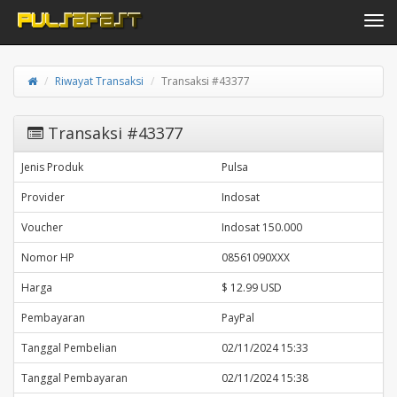
Toggle navi
Riwayat Transaksi
Transaksi #43377
Transaksi #43377
Jenis Produk
Pulsa
Provider
Indosat
Voucher
Indosat 150.000
Nomor HP
08561090XXX
Harga
$ 12.99 USD
Pembayaran
PayPal
Tanggal Pembelian
02/11/2024 15:33
Tanggal Pembayaran
02/11/2024 15:38