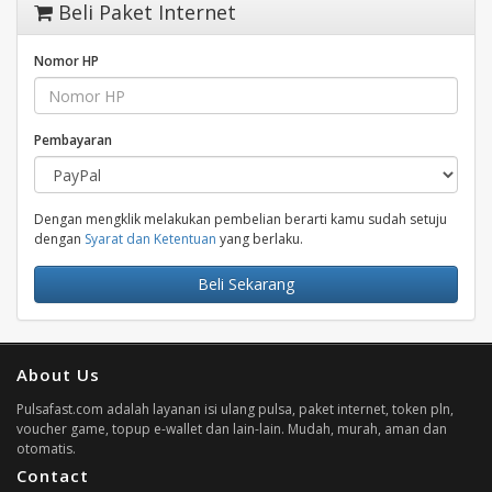
Beli Paket Internet
Nomor HP
Pembayaran
Dengan mengklik melakukan pembelian berarti kamu sudah setuju
dengan
Syarat dan Ketentuan
yang berlaku.
Beli Sekarang
About Us
Pulsafast.com adalah layanan isi ulang pulsa, paket internet, token pln,
voucher game, topup e-wallet dan lain-lain. Mudah, murah, aman dan
otomatis.
Contact