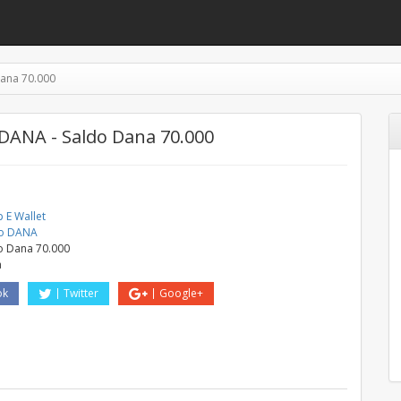
ana 70.000
DANA - Saldo Dana 70.000
 E Wallet
do DANA
o Dana 70.000
a
ok
Twitter
Google+