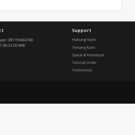
ct
Support
085199484788
Hubungi Kami
App:
7.00-23.00 WIB
Tentang Kami
Syarat & Ketentuan
Tutorial Order
Testimonial