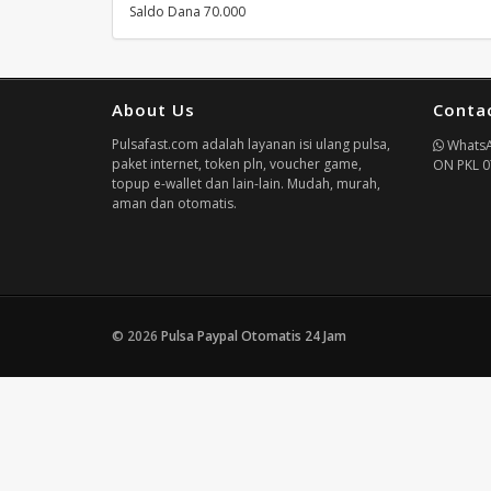
Saldo Dana 70.000
About Us
Conta
Pulsafast.com adalah layanan isi ulang pulsa,
Whats
paket internet, token pln, voucher game,
ON PKL 0
topup e-wallet dan lain-lain. Mudah, murah,
aman dan otomatis.
© 2026
Pulsa Paypal Otomatis 24 Jam