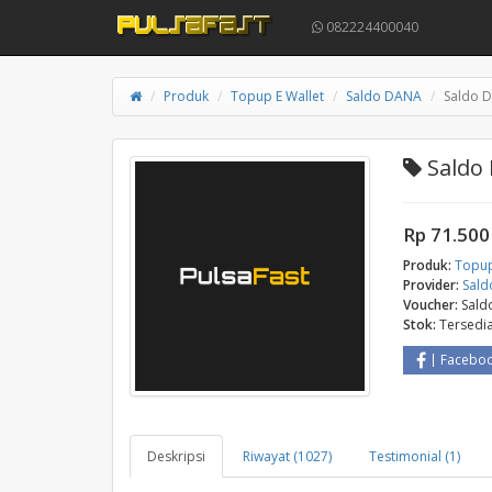
082224400040
Produk
Topup E Wallet
Saldo DANA
Saldo D
Saldo 
Rp 71.500
Produk:
Topup
Provider:
Sal
Voucher:
Sald
Stok:
Tersedi
Facebo
Deskripsi
Riwayat (1027)
Testimonial (1)