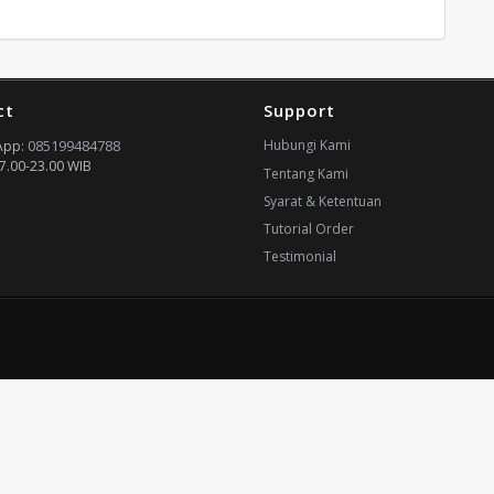
ct
Support
085199484788
Hubungi Kami
App:
7.00-23.00 WIB
Tentang Kami
Syarat & Ketentuan
Tutorial Order
Testimonial