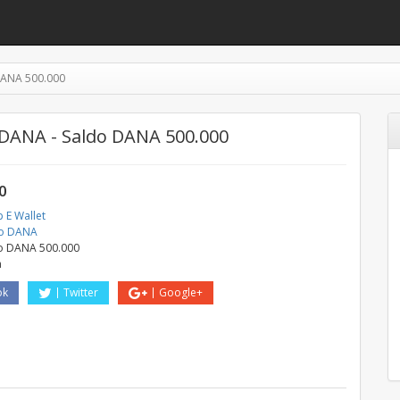
DANA 500.000
DANA - Saldo DANA 500.000
0
 E Wallet
do DANA
o DANA 500.000
a
ok
Twitter
Google+