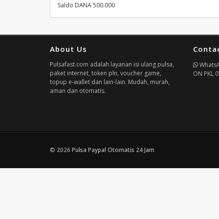
Saldo DANA 500.000
About Us
Conta
Pulsafast.com adalah layanan isi ulang pulsa,
Whats
paket internet, token pln, voucher game,
ON PKL 0
topup e-wallet dan lain-lain. Mudah, murah,
aman dan otomatis.
© 2026
Pulsa Paypal Otomatis 24 Jam