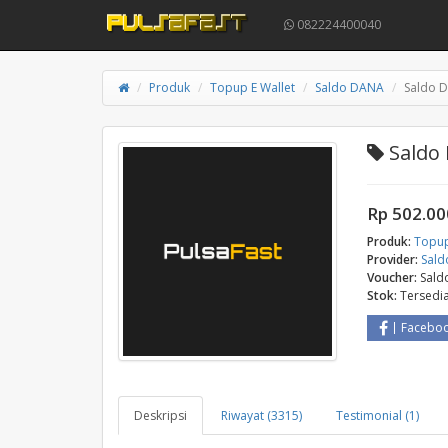
082224400040
Produk
Topup E Wallet
Saldo DANA
Saldo 
Saldo 
Rp 502.00
Produk:
Topup
Provider:
Sal
Voucher:
Sald
Stok:
Tersedi
Facebo
Deskripsi
Riwayat (3315)
Testimonial (1)